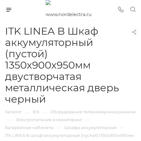
ITK LINEA B Шкаф
аккумуляторный
(пустой)
1350х900х950мм
двустворчатая
металлическая дверь
черный
—
—
Каталог
IEK
Оборудование телекоммуникационное
—
—
Электропитание и мониторинг
—
—
Батарейные кабинеты
Шкафы аккумуляторные
ITK LINEA B Шкаф аккумуляторный (пустой) 1350х900х950мм