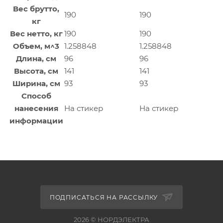
Вес брутто,
190
190
кг
Вес нетто, кг
190
190
Объем, м^3
1.258848
1.258848
Длина, см
96
96
Высота, см
141
141
Ширина, см
93
93
Способ
нанесения
На стикер
На стикер
информации
ПОДПИСАТЬСЯ НА РАССЫЛКУ
2026 © НОРДЭЛЕКТРА