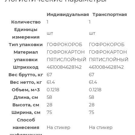
Индивидуальная
Транспортная
Количество
1
1
Единицы
шт
шт
измерения
Тип упаковки
ГОФРОКОРОБ
ГОФРОКОРОБ
Материал
ГОФРОКАРТОН
ГОФРОКАРТОН
упаковки
ПЯТИСЛОЙНЫЙ
ПЯТИСЛОЙНЫЙ
Штрихкод
4610084628142
4610084628142
Вес брутто, кг
67
67
Вес нетто, кг
61.4
61.4
Объем, м^3
0.1218
0.1218
Длина, см
58
58
Высота, см
28
28
Ширина, см
75
75
Способ
нанесения
На стикер
На стикер
информации