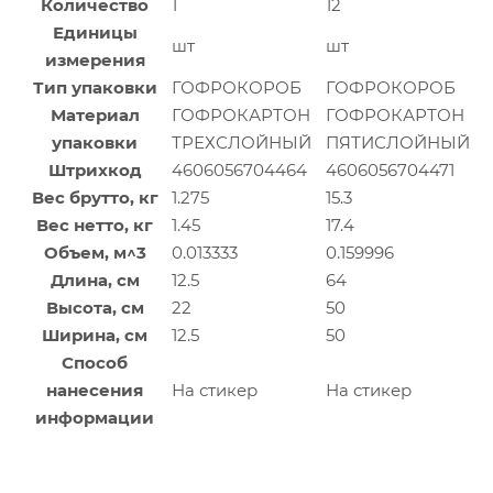
Количество
1
12
Единицы
шт
шт
измерения
Тип упаковки
ГОФРОКОРОБ
ГОФРОКОРОБ
Материал
ГОФРОКАРТОН
ГОФРОКАРТОН
упаковки
ТРЕХСЛОЙНЫЙ
ПЯТИСЛОЙНЫЙ
Штрихкод
4606056704464
4606056704471
Вес брутто, кг
1.275
15.3
Вес нетто, кг
1.45
17.4
Объем, м^3
0.013333
0.159996
Длина, см
12.5
64
Высота, см
22
50
Ширина, см
12.5
50
Способ
нанесения
На стикер
На стикер
информации