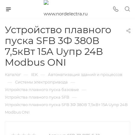
Устройство плавного
пуска SFB 3Ф 380В
7,5кВт 15A Uупр 24В
Modbus ONI
—
—
Каталог
IEK
Автоматизация зданий и процессов
—
—
Системы электропривода
—
Устройства плавного пуска базовые
—
Устройства плавного пуска SFB
Устройство плавного пуска SFB 3Ф 380В 7,5кВт 15A Uупр 24В
Modbus ONI