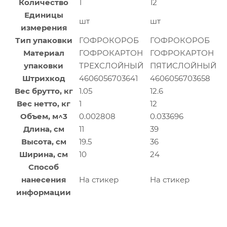
Количество
1
12
Единицы
шт
шт
измерения
Тип упаковки
ГОФРОКОРОБ
ГОФРОКОРОБ
Материал
ГОФРОКАРТОН
ГОФРОКАРТОН
упаковки
ТРЕХСЛОЙНЫЙ
ПЯТИСЛОЙНЫЙ
Штрихкод
4606056703641
4606056703658
Вес брутто, кг
1.05
12.6
Вес нетто, кг
1
12
Объем, м^3
0.002808
0.033696
Длина, см
11
39
Высота, см
19.5
36
Ширина, см
10
24
Способ
нанесения
На стикер
На стикер
информации