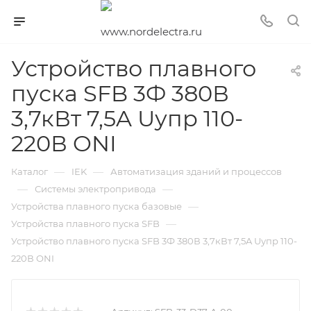
Устройство плавного
пуска SFB 3Ф 380В
3,7кВт 7,5A Uупр 110-
220В ONI
—
—
Каталог
IEK
Автоматизация зданий и процессов
—
—
Системы электропривода
—
Устройства плавного пуска базовые
—
Устройства плавного пуска SFB
Устройство плавного пуска SFB 3Ф 380В 3,7кВт 7,5A Uупр 110-
220В ONI