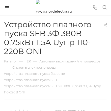
Устройство плавного
пуска SFB 3Ф 380В
0,75кВт 1,5A Uупр 110-
220В ONI
—
—
Каталог
IEK
Автоматизация зданий и процессов
—
—
Системы электропривода
—
Устройства плавного пуска базовые
—
Устройства плавного пуска SFB
Устройство плавного пуска SFB 3Ф 380В 0,75кВт 1,5A Uупр
110-220В ONI