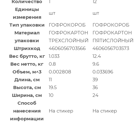
Количество
1
12
Единицы
шт
шт
измерения
Тип упаковки
ГОФРОКОРОБ
ГОФРОКОРОБ
Материал
ГОФРОКАРТОН
ГОФРОКАРТОН
упаковки
ТРЕХСЛОЙНЫЙ
ПЯТИСЛОЙНЫЙ
Штрихкод
4606056703566
4606056703573
Вес брутто, кг
1.033
12.4
Вес нетто, кг
0.8
9.6
Объем, м^3
0.002808
0.033696
Длина, см
11
39
Высота, см
19.5
36
Ширина, см
10
24
Способ
нанесения
На стикер
На стикер
информации