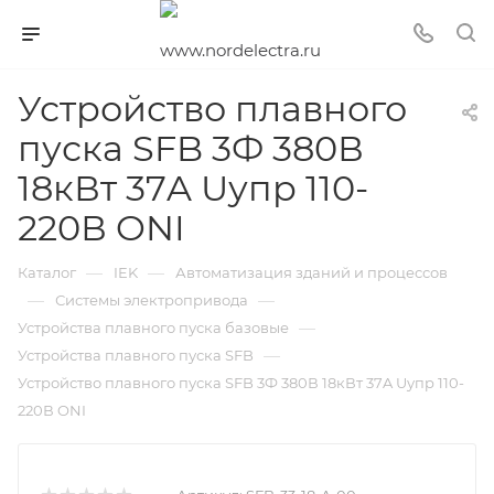
Устройство плавного
пуска SFB 3Ф 380В
18кВт 37A Uупр 110-
220В ONI
—
—
Каталог
IEK
Автоматизация зданий и процессов
—
—
Системы электропривода
—
Устройства плавного пуска базовые
—
Устройства плавного пуска SFB
Устройство плавного пуска SFB 3Ф 380В 18кВт 37A Uупр 110-
220В ONI