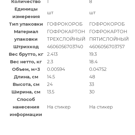
Количество
1
8
Единицы
шт
шт
измерения
Тип упаковки
ГОФРОКОРОБ
ГОФРОКОРОБ
Материал
ГОФРОКАРТОН
ГОФРОКАРТОН
упаковки
ТРЕХСЛОЙНЫЙ
ПЯТИСЛОЙНЫЙ
Штрихкод
4606056703740
4606056703757
Вес брутто, кг
2.413
19.3
Вес нетто, кг
2.3
18.4
Объем, м^3
0.00594
0.04752
Длина, см
14.5
48
Высота, см
24
33
Ширина, см
13.5
30
Способ
нанесения
На стикер
На стикер
информации