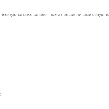
омплектуются высоконадежными подшипниками ведущих
0
0