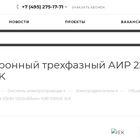
+7 (495) 275-17-71
ЗАКАЗАТЬ ЗВОНОК
НОВОСТИ
ПРОЕКТЫ
ВАКАНС
хронный трехфазный АИР 2
EK
—
—
—
Системы электропривода
Электродвигатели
Обще
55кВт 1500об/мин 1081 DRIVE IEK