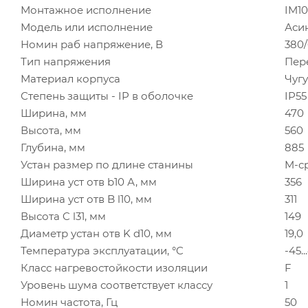
Монтажное исполнение
IM10
Модель или исполнение
Аси
Номин раб напряжение, В
380
Тип напряжения
Пер
Материал корпуса
Чуг
Степень защиты - IP в оболочке
IP55
Ширина, мм
470
Высота, мм
560
Глубина, мм
885
Устан размер по длине станины
M-с
Ширина уст отв b10 А, мм
356
Ширина уст отв B l10, мм
311
Высота C l31, мм
149
Диаметр устан отв K d10, мм
19,0
Температура эксплуатации, °C
-45..
Класс нагревостойкости изоляции
F
Уровень шума соответствует классу
1
Номин частота, Гц
50