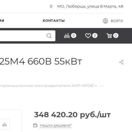
МО, Люберцы, улица 8 Марта, 48
ИИ
КОНТАКТЫ
ВОЙТИ
0
0
0
25M4 660В 55кВт
—
промышленные электродвигатели АИР IM1081
348 420.20
руб.
/шт
Нашли дешевле?