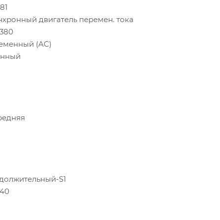
81
нхронный двигатель перемен. тока
/380
еменный (AC)
унный
редняя
должительный-S1
.40