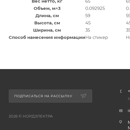
Вес нетто, кг
65
6
Объем, м^3
0.092925
0
Длина, см
59
5
Высота, см
45
4
Ширина, см
35
3
Способ нанесения информации
На стикер
Н
+
ПОДПИСАТЬСЯ НА РАССЫЛКУ
З
i
2026 © НОРДЭЛЕКТРА