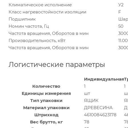
Климатическое исполнение
У2
Класс нагревостойкости изоляции
F
Подшипник
Шар
Номин частота, Гц
50
Частота вращения, Оборотов в мин
300
Производительность, кВт
11.00
Частота вращения, Оборотов в мин
300
Логистические параметры
Индивидуальная
Т
Количество
1
1
Единицы измерения
шт
ш
Тип упаковки
ЯЩИК
Я
Материал упаковки
ДРЕВЕСИНА
Д
Штрихкод
4610084623178
4
Вес брутто, кг
78
7