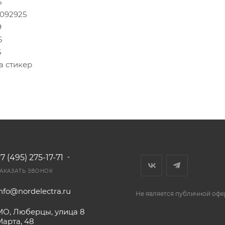
5
.092925
9
5
5
а стикер
7 (495) 275-17-71
АКАЗАТЬ ЗВОНОК
nfo@nordelectra.ru
Не является публичной офе
МО, Люберцы, улица 8
Марта, 48