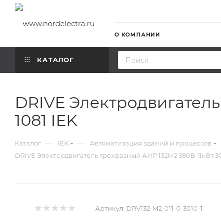
О КОМПАНИИ
КАТАЛОГ
DRIVE Электродвигатель
1081 IEK
—
—
Каталог
IEK
Автоматизация зданий и процессов
DRIVE Электродвигатель трехфазный АИР 132M2 380В 11кВт 3
Артикул:
DRV132-M2-011-0-3010-1