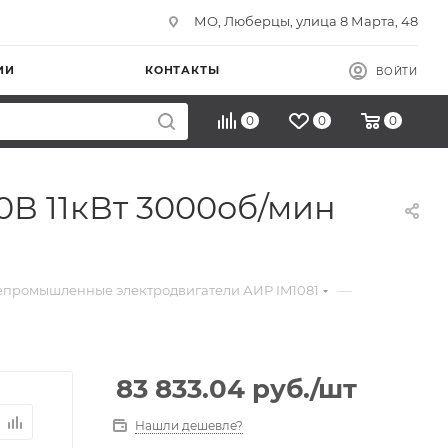
МО, Люберцы, улица 8 Марта, 48
ИИ
КОНТАКТЫ
ВОЙТИ
0
0
0
0В 11кВт 3000об/мин
—
промышленные электродвигатели АИР IM1081
83 833.04
руб.
/шт
Нашли дешевле?