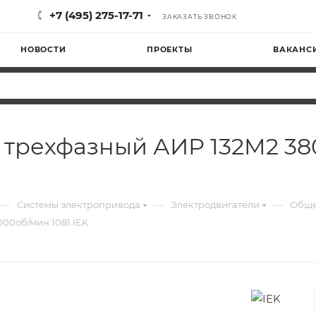
+7 (495) 275-17-71
ЗАКАЗАТЬ ЗВОНОК
НОВОСТИ
ПРОЕКТЫ
ВАКАНС
 трехфазный АИР 132M2 38
—
—
—
Системы электропривода
Электродвигатели
Обще
000об/мин 1081 IEK