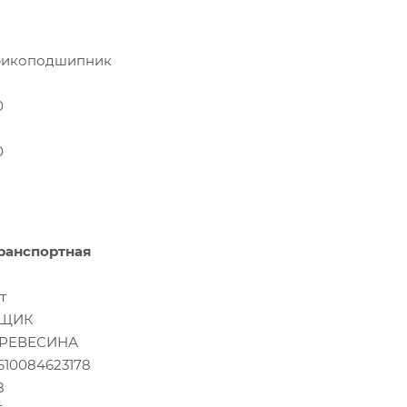
икоподшипник
0
0
ранспортная
т
ЩИК
РЕВЕСИНА
610084623178
8