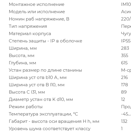
Монтажное исполнение
IM10
Модель или исполнение
Аси
Номин раб напряжение, В
220
Тип напряжения
Пер
Материал корпуса
Чуг
Степень защиты - IP в оболочке
IP55
Ширина, мм
283
Высота, мм
355
Глубина, мм
615
Устан размер по длине станины
M-с
Ширина уст отв b10 А, мм
216
Ширина уст отв B l10, мм
178
Высота C l31, мм
89
Диаметр устан отв K d10, мм
12
Режим работы
Про
Температура эксплуатации, °C
-45..
Габарит - высота оси вращения H h, мм
132
Уровень шума соответствует классу
1