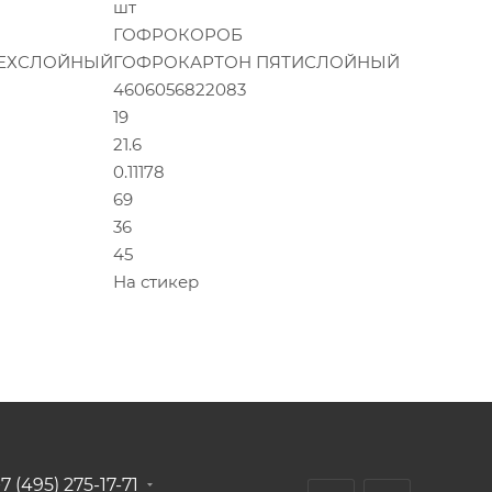
шт
ГОФРОКОРОБ
РЕХСЛОЙНЫЙ
ГОФРОКАРТОН ПЯТИСЛОЙНЫЙ
4606056822083
19
21.6
0.11178
69
36
45
На стикер
7 (495) 275-17-71