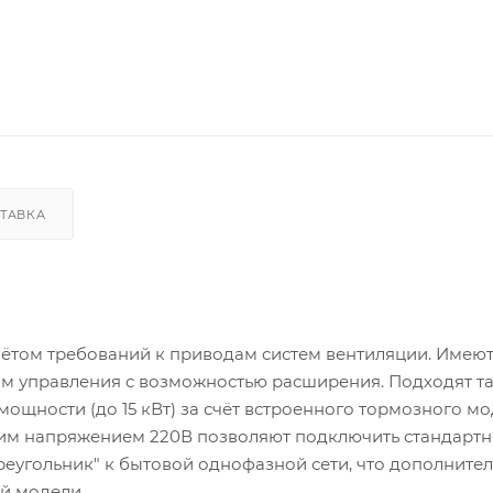
ТАВКА
чётом требований к приводам систем вентиляции. Имею
м управления с возможностью расширения. Подходят т
ощности (до 15 кВт) за счёт встроенного тормозного мо
им напряжением 220В позволяют подключить стандартн
еугольник" к бытовой однофазной сети, что дополните
й модели.