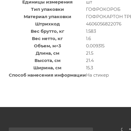
Единицы измерения
шт
Тип упаковки
ГОФРОКОРОБ
Материал упаковки
ГОФРОКАРТОН Т
Штрихкод
4606056822076
Вес брутто, кг
1.583
Вес нетто, кг
1.6
Объем, м^3
0.009315
Длина, см
21.5
Высота, см
21.4
Ширина, см
15.3
Способ нанесения информации
На стикер
+