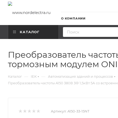
О КОМПАНИИ
КАТАЛОГ
Преобразователь частоты
тормозным модулем ONI
—
—
Каталог
IEK
Автоматизация зданий и процессов
Преобразователь частоты A150 380В 3Ф 1,5кВт 5А со встрое
Артикул:
A150-33-15NT