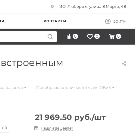
МО, Люберцы, улица 8 Марта, 48
ИИ
КОНТАКТЫ
ВОЙТИ
0
0
0
о встроенным
—
—
од базовый
Преобразователи частоты для ОВиК
21 969.50
руб.
/шт
Нашли дешевле?