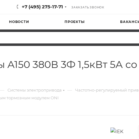
+7 (495) 275-17-71
ЗАКАЗАТЬ ЗВОНОК
НОВОСТИ
ПРОЕКТЫ
ВАКАНС
 A150 380В 3Ф 1,5кВт 5А с
—
—
Системы электропривода
Частотно-регулируемый прив
нным тормозным модулем ONI