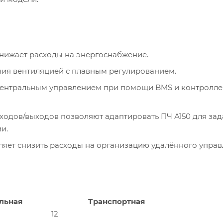
нижает расходы на энергоснабжение.
ния вентиляцией с плавным регулированием.
центральным управлением при помощи BMS и контроллер
одов/выходов позволяют адаптировать ПЧ А150 для зад
и.
яет снизить расходы на организацию удалённого управ
льная
Транспортная
12