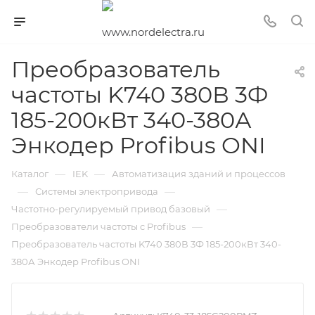
Преобразователь
частоты K740 380В 3Ф
185-200кВт 340-380А
Энкодер Profibus ONI
—
—
Каталог
IEK
Автоматизация зданий и процессов
—
—
Системы электропривода
—
Частотно-регулируемый привод базовый
—
Преобразователи частоты c Profibus
Преобразователь частоты K740 380В 3Ф 185-200кВт 340-
380А Энкодер Profibus ONI