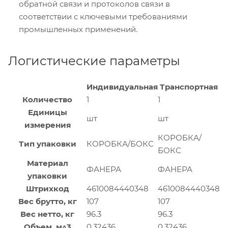
обратной связи и протоколов связи в
соответствии с ключевыми требованиями
промышленных применений.
Логистические параметры
Индивидуальная
Транспортная
Количество
1
1
Единицы
шт
шт
измерения
КОРОБКА/
Тип упаковки
КОРОБКА/БОКС
БОКС
Материал
ФАНЕРА
ФАНЕРА
упаковки
Штрихкод
4610084440348
4610084440348
Вес брутто, кг
107
107
Вес нетто, кг
96.3
96.3
Объем, м^3
0.32436
0.32436