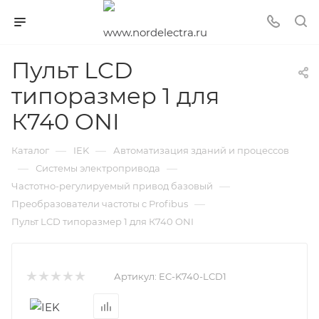
Пульт LCD
типоразмер 1 для
К740 ONI
—
—
Каталог
IEK
Автоматизация зданий и процессов
—
—
Системы электропривода
—
Частотно-регулируемый привод базовый
—
Преобразователи частоты c Profibus
Пульт LCD типоразмер 1 для К740 ONI
Артикул:
EC-K740-LCD1