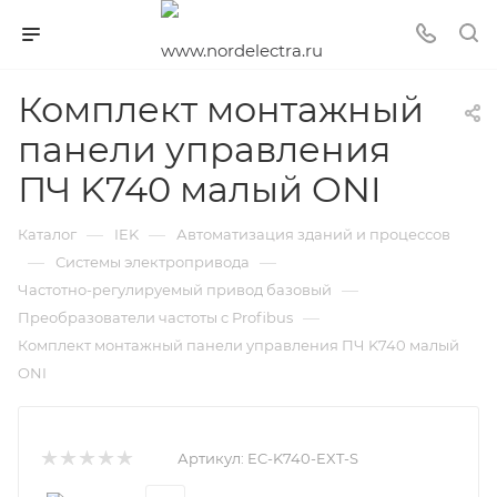
Комплект монтажный
панели управления
ПЧ K740 малый ONI
—
—
Каталог
IEK
Автоматизация зданий и процессов
—
—
Системы электропривода
—
Частотно-регулируемый привод базовый
—
Преобразователи частоты c Profibus
Комплект монтажный панели управления ПЧ K740 малый
ONI
Артикул:
EC-K740-EXT-S