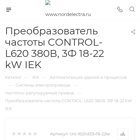
Преобразователь
частоты CONTROL-
L620 380В, 3Ф 18-22
kW IEK
—
—
Каталог
IEK
Автоматизация зданий и процессов
—
—
Системы электропривода
—
Частотно-регулируемый привод
Преобразователь частоты CONTROL-L620 380В, 3Ф 18-22 kW
IEK
Артикул:
cnt-l620d33v18-22te