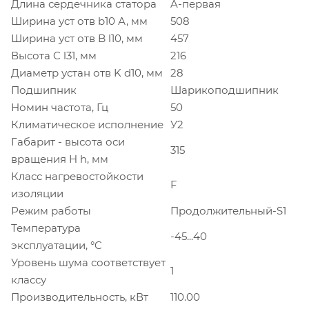
Длина сердечника статора
A-первая
Ширина уст отв b10 А, мм
508
Ширина уст отв B l10, мм
457
Высота C l31, мм
216
Диаметр устан отв K d10, мм
28
Подшипник
Шарикоподшипник
Номин частота, Гц
50
Климатическое исполнение
У2
Габарит - высота оси
315
вращения H h, мм
Класс нагревостойкости
F
изоляции
Режим работы
Продолжительный-S1
Температура
-45...40
эксплуатации, °C
Уровень шума соответствует
1
классу
Производительность, кВт
110.00