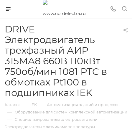
DRIVE
Электродвигатель
трехфазный АИР
315MA8 660В 110кВт
750об/мин 1081 PTC в
обмотках Pt100 в
подшипниках IEK
—
—
Каталог
IEK
Автоматизация зданий и процессов
—
Оборудование для систем комплексной автоматизации
—
—
Специализированные электродвигатели
—
Электродвигатели с датчиками температуры