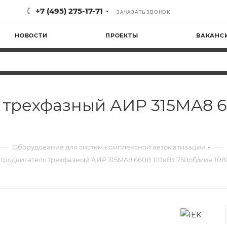
+7 (495) 275-17-71
ЗАКАЗАТЬ ЗВОНОК
НОВОСТИ
ПРОЕКТЫ
ВАКАНС
 трехфазный АИР 315MA8 6
—
—
Оборудование для систем комплексной автоматизации
тродвигатель трехфазный АИР 315MA8 660В 110кВт 750об/мин 1081