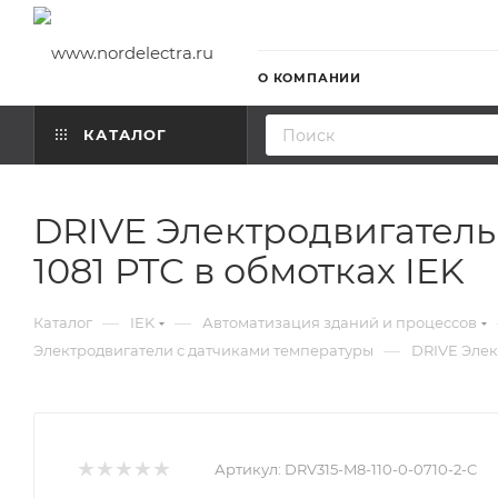
О КОМПАНИИ
КАТАЛОГ
DRIVE Электродвигатель
1081 PTC в обмотках IEK
—
—
Каталог
IEK
Автоматизация зданий и процессов
—
Электродвигатели с датчиками температуры
DRIVE Элек
Артикул:
DRV315-M8-110-0-0710-2-C