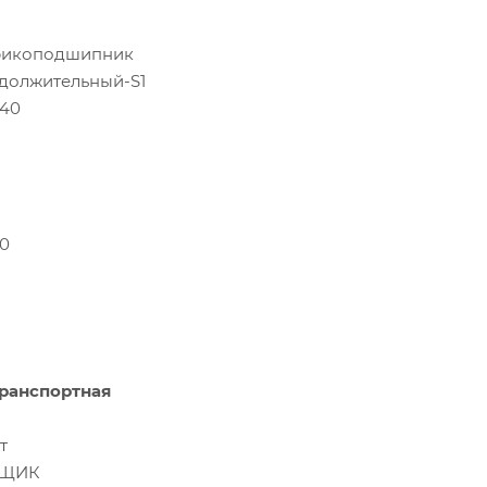
икоподшипник
должительный-S1
.40
00
ранспортная
т
ЩИК