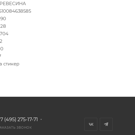
РЕВЕСИНА
610084638585
090
028
1704
52
00
7
а стикер
7 (495) 275-17-71
АКАЗАТЬ ЗВОНОК