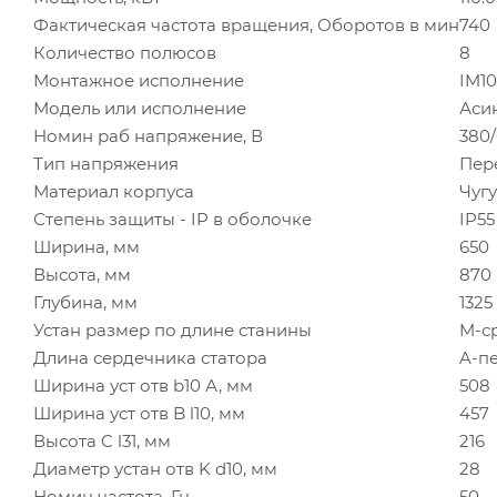
Фактическая частота вращения, Оборотов в мин
740
Количество полюсов
8
Монтажное исполнение
IM10
Модель или исполнение
Аси
Номин раб напряжение, В
380
Тип напряжения
Пер
Материал корпуса
Чуг
Степень защиты - IP в оболочке
IP55
Ширина, мм
650
Высота, мм
870
Глубина, мм
1325
Устан размер по длине станины
M-с
Длина сердечника статора
A-п
Ширина уст отв b10 А, мм
508
Ширина уст отв B l10, мм
457
Высота C l31, мм
216
Диаметр устан отв K d10, мм
28
Номин частота, Гц
50