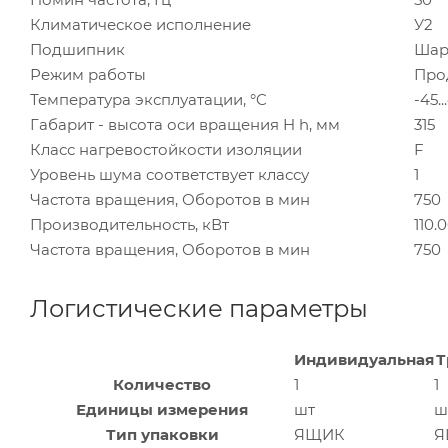
Климатическое исполнение
У2
Подшипник
Шар
Режим работы
Про
Температура эксплуатации, °C
-45..
Габарит - высота оси вращения H h, мм
315
Класс нагревостойкости изоляции
F
Уровень шума соответствует классу
1
Частота вращения, Оборотов в мин
750
Производительность, кВт
110.
Частота вращения, Оборотов в мин
750
Логистические параметры
Индивидуальная
Т
Количество
1
1
Единицы измерения
шт
ш
Тип упаковки
ЯЩИК
Я