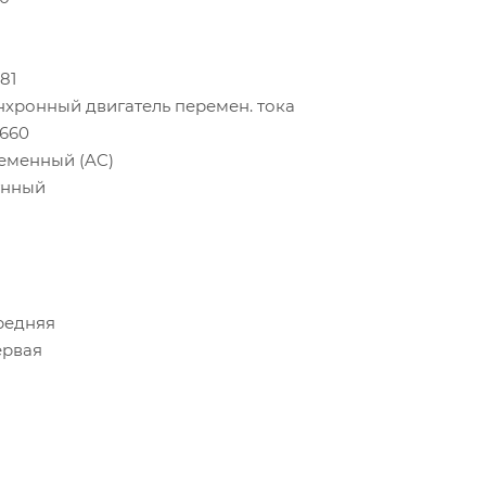
81
нхронный двигатель перемен. тока
/660
еменный (AC)
унный
редняя
ервая