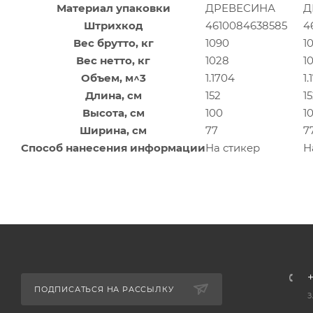
Материал упаковки
ДРЕВЕСИНА
Д
Штрихкод
4610084638585
4
Вес брутто, кг
1090
1
Вес нетто, кг
1028
1
Объем, м^3
1.1704
1.
Длина, см
152
1
Высота, см
100
1
Ширина, см
77
7
Способ нанесения информации
На стикер
Н
+
ПОДПИСАТЬСЯ НА РАССЫЛКУ
З