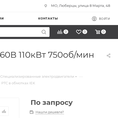
МО, Люберцы, улица 8 Марта, 48
ИИ
КОНТАКТЫ
ВОЙТИ
0
0
0
60В 110кВт 750об/мин
—
Специализированные электродвигатели
 PTC в обмотках IEK
По запросу
Нашли дешевле?