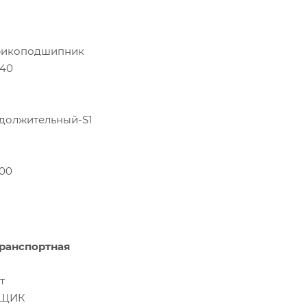
икоподшипник
.40
должительный-S1
.00
ранспортная
т
ЩИК