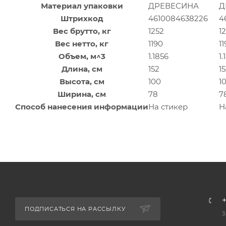
Материал упаковки
ДРЕВЕСИНА
Д
Штрихкод
4610084638226
4
Вес брутто, кг
1252
1
Вес нетто, кг
1190
1
Объем, м^3
1.1856
1.
Длина, см
152
1
Высота, см
100
1
Ширина, см
78
7
Способ нанесения информации
На стикер
Н
+
ПОДПИСАТЬСЯ НА РАССЫЛКУ
З