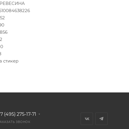
РЕВЕСИНА
610084638226
252
190
1856
52
00
8
а стикер
7 (495) 275-17-71
АКАЗАТЬ ЗВОНОК