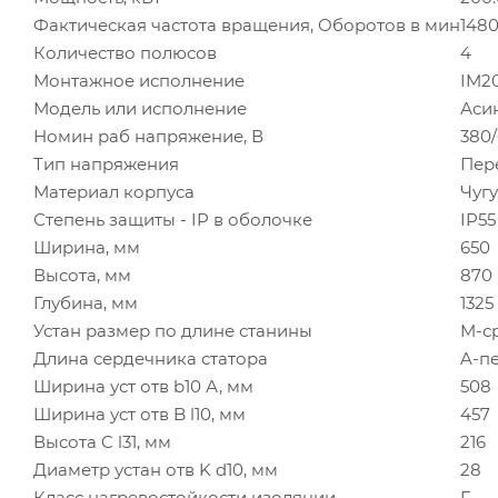
Фактическая частота вращения, Оборотов в мин
148
Количество полюсов
4
Монтажное исполнение
IM2
Модель или исполнение
Аси
Номин раб напряжение, В
380
Тип напряжения
Пер
Материал корпуса
Чуг
Степень защиты - IP в оболочке
IP55
Ширина, мм
650
Высота, мм
870
Глубина, мм
1325
Устан размер по длине станины
M-с
Длина сердечника статора
A-п
Ширина уст отв b10 А, мм
508
Ширина уст отв B l10, мм
457
Высота C l31, мм
216
Диаметр устан отв K d10, мм
28
Класс нагревостойкости изоляции
F