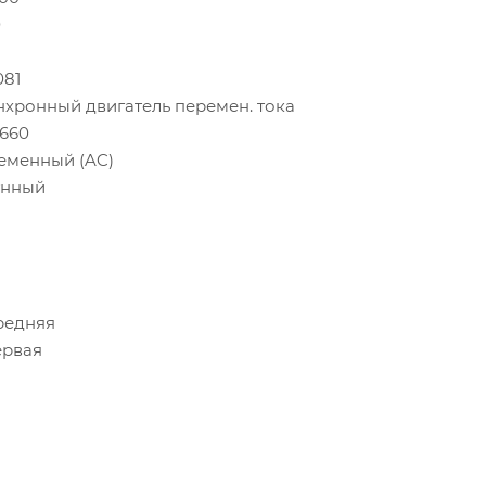
0
081
нхронный двигатель перемен. тока
/660
еменный (AC)
унный
редняя
ервая