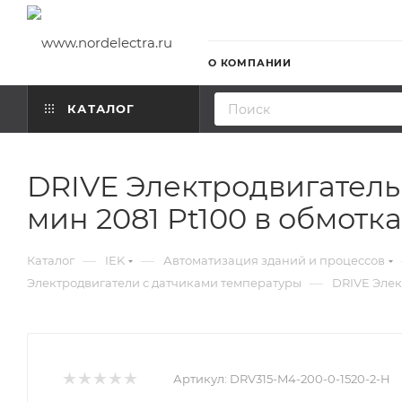
О КОМПАНИИ
КАТАЛОГ
DRIVE Электродвигатель
мин 2081 Pt100 в обмотка
—
—
Каталог
IEK
Автоматизация зданий и процессов
—
Электродвигатели с датчиками температуры
DRIVE Элек
Артикул:
DRV315-M4-200-0-1520-2-H