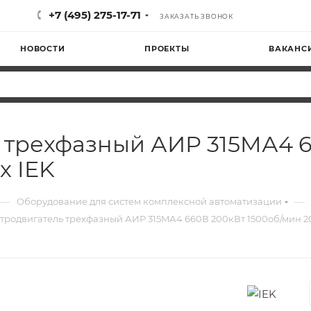
+7 (495) 275-17-71
ЗАКАЗАТЬ ЗВОНОК
НОВОСТИ
ПРОЕКТЫ
ВАКАНС
 трехфазный АИР 315MА4 6
х IEK
—
—
Оборудование для систем комплексной автоматизации
тродвигатель трехфазный АИР 315MА4 660В 200кВт 1500об/мин 208