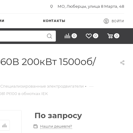
МО, Люберцы, улица 8 Марта, 48
ИИ
КОНТАКТЫ
ВОЙТИ
0
0
0
60В 200кВт 1500об/
—
Специализированные электродвигатели
1 Pt100 в обмотках IEK
По запросу
Нашли дешевле?