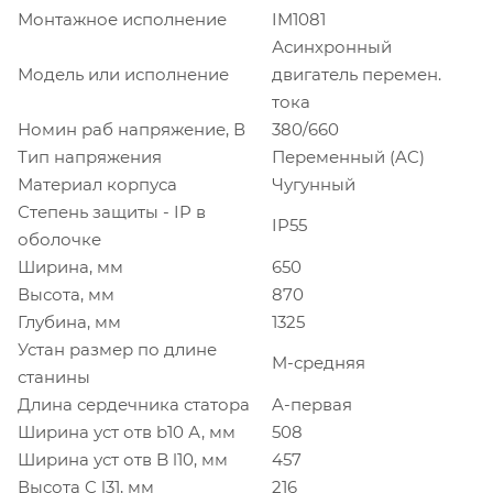
Монтажное исполнение
IM1081
Асинхронный
Модель или исполнение
двигатель перемен.
тока
Номин раб напряжение, В
380/660
Тип напряжения
Переменный (AC)
Материал корпуса
Чугунный
Степень защиты - IP в
IP55
оболочке
Ширина, мм
650
Высота, мм
870
Глубина, мм
1325
Устан размер по длине
M-средняя
станины
Длина сердечника статора
A-первая
Ширина уст отв b10 А, мм
508
Ширина уст отв B l10, мм
457
Высота C l31, мм
216