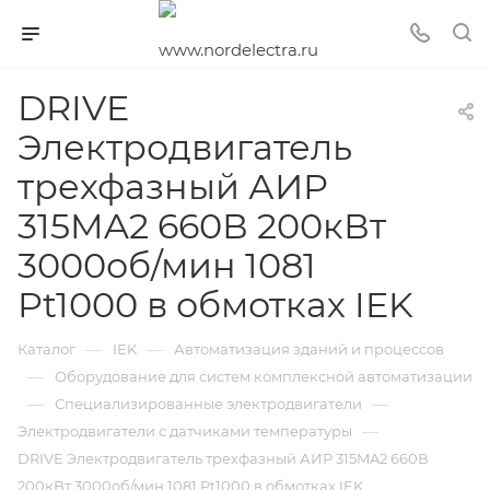
DRIVE
Электродвигатель
трехфазный АИР
315MA2 660В 200кВт
3000об/мин 1081
Pt1000 в обмотках IEK
—
—
Каталог
IEK
Автоматизация зданий и процессов
—
Оборудование для систем комплексной автоматизации
—
—
Специализированные электродвигатели
—
Электродвигатели с датчиками температуры
DRIVE Электродвигатель трехфазный АИР 315MA2 660В
200кВт 3000об/мин 1081 Pt1000 в обмотках IEK