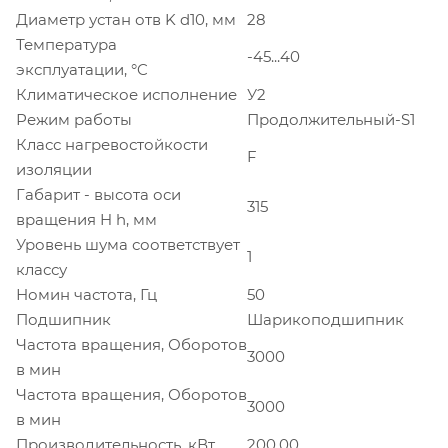
Диаметр устан отв K d10, мм
28
Температура
-45...40
эксплуатации, °C
Климатическое исполнение
У2
Режим работы
Продолжительный-S1
Класс нагревостойкости
F
изоляции
Габарит - высота оси
315
вращения H h, мм
Уровень шума соответствует
1
классу
Номин частота, Гц
50
Подшипник
Шарикоподшипник
Частота вращения, Оборотов
3000
в мин
Частота вращения, Оборотов
3000
в мин
Производительность, кВт
200.00