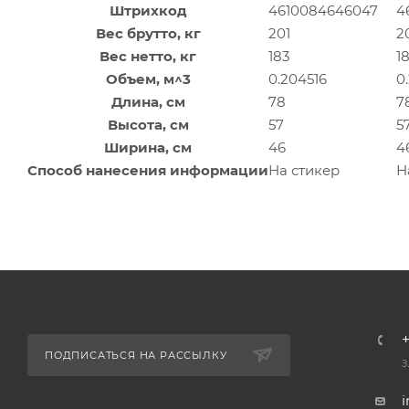
Штрихкод
4610084646047
4
Вес брутто, кг
201
2
Вес нетто, кг
183
1
Объем, м^3
0.204516
0
Длина, см
78
7
Высота, см
57
5
Ширина, см
46
4
Способ нанесения информации
На стикер
Н
+
ПОДПИСАТЬСЯ НА РАССЫЛКУ
З
i