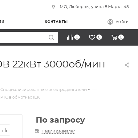
МО, Люберцы, улица 8 Марта, 48
ИИ
КОНТАКТЫ
ВОЙТИ
0
0
0
0В 22кВт 3000об/мин
—
Специализированные электродвигатели
PTC в обмотках IEK
По запросу
Нашли дешевле?