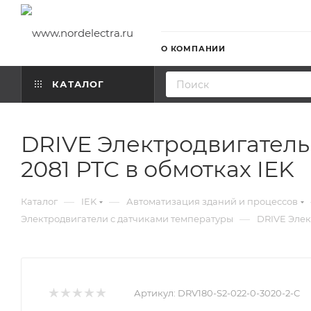
О КОМПАНИИ
КАТАЛОГ
DRIVE Электродвигатель
2081 PTC в обмотках IEK
—
—
Каталог
IEK
Автоматизация зданий и процессов
—
Электродвигатели с датчиками температуры
DRIVE Элек
Артикул:
DRV180-S2-022-0-3020-2-C