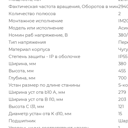
Фактическая частота вращения, Оборотов в мин
294
Количество полюсов
2
Монтажное исполнение
IM2
Модель или исполнение
Аси
Номин раб напряжение, В
380
Тип напряжения
Пер
Материал корпуса
Чуг
Степень защиты - IP в оболочке
IP55
Ширина, мм
380
Высота, мм
455
Глубина, мм
700
Устан размер по длине станины
S-к
Ширина уст отв b10 А, мм
279
Ширина уст отв B l10, мм
203
Высота C l31, мм
121
Диаметр устан отв K d10, мм
15
Подшипник
Шар
Уровень шума соответствует классу
1