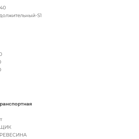
.40
должительный-S1
0
0
0
ранспортная
т
ЩИК
РЕВЕСИНА