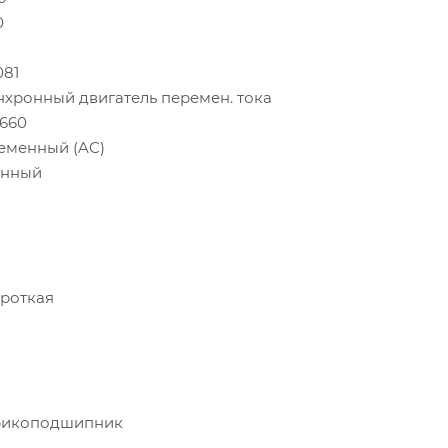
0
081
нхронный двигатель перемен. тока
/660
еменный (AC)
унный
ороткая
икоподшипник