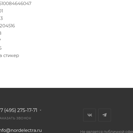
610084646047
01
83
.204516
8
7
6
а стикер
7 (495) 275-17-71
АКАЗАТЬ ЗВОНОК
nfo@nordelectra.ru
Не является публичной офе