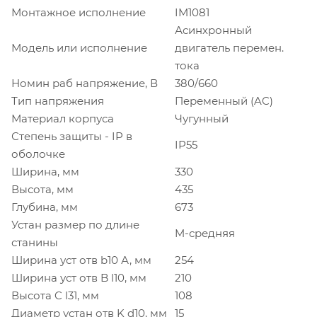
Монтажное исполнение
IM1081
Асинхронный
Модель или исполнение
двигатель перемен.
тока
Номин раб напряжение, В
380/660
Тип напряжения
Переменный (AC)
Материал корпуса
Чугунный
Степень защиты - IP в
IP55
оболочке
Ширина, мм
330
Высота, мм
435
Глубина, мм
673
Устан размер по длине
M-средняя
станины
Ширина уст отв b10 А, мм
254
Ширина уст отв B l10, мм
210
Высота C l31, мм
108
Диаметр устан отв K d10, мм
15