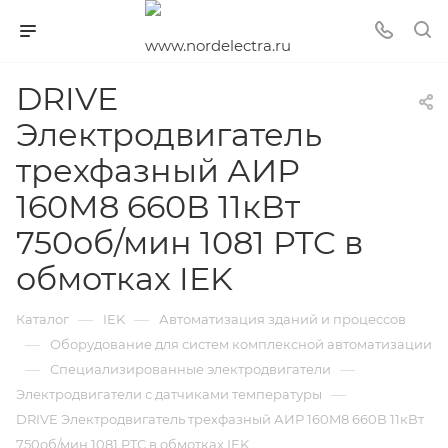
DRIVE
Электродвигатель
трехфазный АИР
160M8 660В 11кВт
750об/мин 1081 PTC в
обмотках IEK
—
—
Каталог
IEK
Автоматизация зданий и процессов
—
Оборудование для систем комплексной автоматизации
—
—
Специализированные электродвигатели
—
Электродвигатели с датчиками температуры
DRIVE Электродвигатель трехфазный АИР 160M8 660В 11кВт
750об/мин 1081 PTC в обмотках IEK