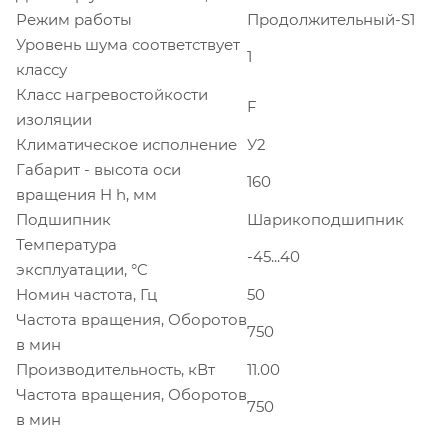
Режим работы
Продолжительный-S1
Уровень шума соответствует
1
классу
Класс нагревостойкости
F
изоляции
Климатическое исполнение
У2
Габарит - высота оси
160
вращения H h, мм
Подшипник
Шарикоподшипник
Температура
-45...40
эксплуатации, °C
Номин частота, Гц
50
Частота вращения, Оборотов
750
в мин
Производительность, кВт
11.00
Частота вращения, Оборотов
750
в мин