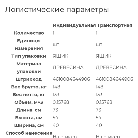
Логистические параметры
Индивидуальная
Транспортная
Количество
1
1
Единицы
шт
шт
измерения
Тип упаковки
ЯЩИК
ЯЩИК
Материал
ДРЕВЕСИНА
ДРЕВЕСИНА
упаковки
Штрихкод
4610084644906
4610084644906
Вес брутто, кг
148
148
Вес нетто, кг
133
133
Объем, м^3
0.15768
0.15768
Длина, см
73
73
Высота, см
54
54
Ширина, см
40
40
Способ нанесения
На стикер
На стикер