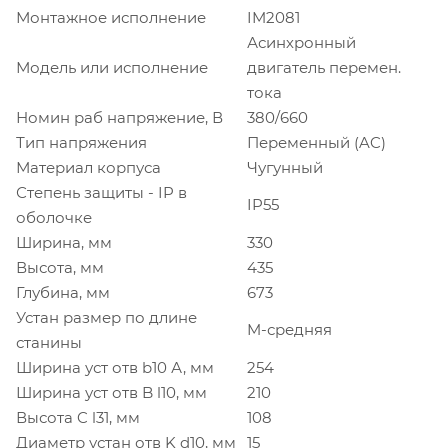
Монтажное исполнение
IM2081
Асинхронный
Модель или исполнение
двигатель перемен.
тока
Номин раб напряжение, В
380/660
Тип напряжения
Переменный (AC)
Материал корпуса
Чугунный
Степень защиты - IP в
IP55
оболочке
Ширина, мм
330
Высота, мм
435
Глубина, мм
673
Устан размер по длине
M-средняя
станины
Ширина уст отв b10 А, мм
254
Ширина уст отв B l10, мм
210
Высота C l31, мм
108
Диаметр устан отв K d10, мм
15