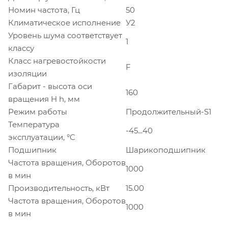
Номин частота, Гц
50
Климатическое исполнение
У2
Уровень шума соответствует
1
классу
Класс нагревостойкости
F
изоляции
Габарит - высота оси
160
вращения H h, мм
Режим работы
Продолжительный-S1
Температура
-45...40
эксплуатации, °C
Подшипник
Шарикоподшипник
Частота вращения, Оборотов
1000
в мин
Производительность, кВт
15.00
Частота вращения, Оборотов
1000
в мин