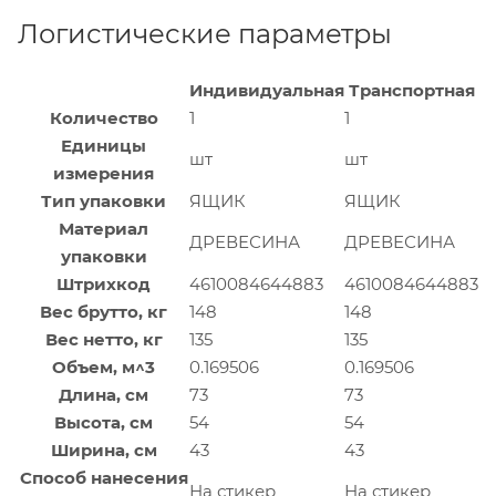
Логистические параметры
Индивидуальная
Транспортная
Количество
1
1
Единицы
шт
шт
измерения
Тип упаковки
ЯЩИК
ЯЩИК
Материал
ДРЕВЕСИНА
ДРЕВЕСИНА
упаковки
Штрихкод
4610084644883
4610084644883
Вес брутто, кг
148
148
Вес нетто, кг
135
135
Объем, м^3
0.169506
0.169506
Длина, см
73
73
Высота, см
54
54
Ширина, см
43
43
Способ нанесения
На стикер
На стикер