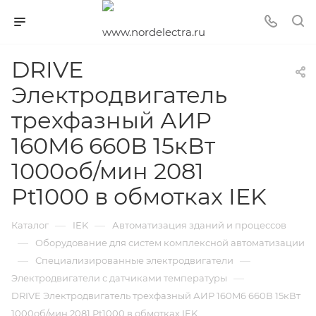
DRIVE
Электродвигатель
трехфазный АИР
160M6 660В 15кВт
1000об/мин 2081
Pt1000 в обмотках IEK
—
—
Каталог
IEK
Автоматизация зданий и процессов
—
Оборудование для систем комплексной автоматизации
—
—
Специализированные электродвигатели
—
Электродвигатели с датчиками температуры
DRIVE Электродвигатель трехфазный АИР 160M6 660В 15кВт
1000об/мин 2081 Pt1000 в обмотках IEK