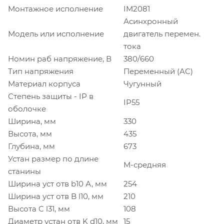
Монтажное исполнение
IM2081
Асинхронный
Модель или исполнение
двигатель перемен.
тока
Номин раб напряжение, В
380/660
Тип напряжения
Переменный (AC)
Материал корпуса
Чугунный
Степень защиты - IP в
IP55
оболочке
Ширина, мм
330
Высота, мм
435
Глубина, мм
673
Устан размер по длине
M-средняя
станины
Ширина уст отв b10 А, мм
254
Ширина уст отв B l10, мм
210
Высота C l31, мм
108
Диаметр устан отв K d10, мм
15