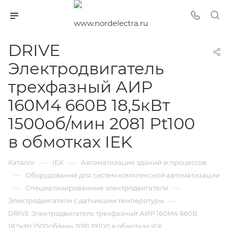
DRIVE
Электродвигатель
трехфазный АИР
160M4 660В 18,5кВт
1500об/мин 2081 Pt100
в обмотках IEK
—
—
Каталог
IEK
Автоматизация зданий и процессов
—
Оборудование для систем комплексной автоматизации
—
—
Специализированные электродвигатели
—
Электродвигатели с датчиками температуры
DRIVE Электродвигатель трехфазный АИР 160M4 660В
18,5кВт 1500об/мин 2081 Pt100 в обмотках IEK