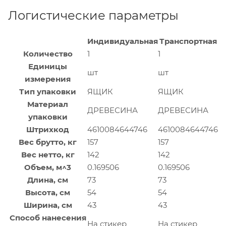
Логистические параметры
Индивидуальная
Транспортная
Количество
1
1
Единицы
шт
шт
измерения
Тип упаковки
ЯЩИК
ЯЩИК
Материал
ДРЕВЕСИНА
ДРЕВЕСИНА
упаковки
Штрихкод
4610084644746
4610084644746
Вес брутто, кг
157
157
Вес нетто, кг
142
142
Объем, м^3
0.169506
0.169506
Длина, см
73
73
Высота, см
54
54
Ширина, см
43
43
Способ нанесения
На стикер
На стикер