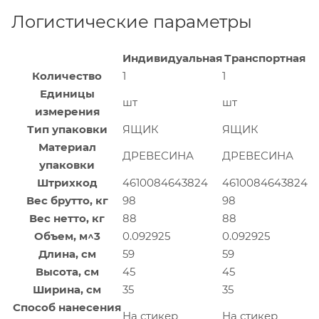
Логистические параметры
Индивидуальная
Транспортная
Количество
1
1
Единицы
шт
шт
измерения
Тип упаковки
ЯЩИК
ЯЩИК
Материал
ДРЕВЕСИНА
ДРЕВЕСИНА
упаковки
Штрихкод
4610084643824
4610084643824
Вес брутто, кг
98
98
Вес нетто, кг
88
88
Объем, м^3
0.092925
0.092925
Длина, см
59
59
Высота, см
45
45
Ширина, см
35
35
Способ нанесения
На стикер
На стикер