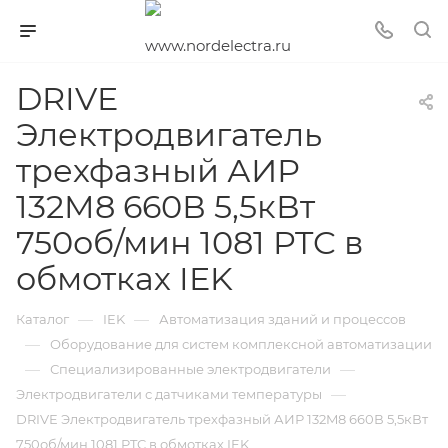
DRIVE
Электродвигатель
трехфазный АИР
132M8 660В 5,5кВт
750об/мин 1081 PTC в
обмотках IEK
—
—
Каталог
IEK
Автоматизация зданий и процессов
—
Оборудование для систем комплексной автоматизации
—
—
Специализированные электродвигатели
—
Электродвигатели с датчиками температуры
DRIVE Электродвигатель трехфазный АИР 132M8 660В 5,5кВт
750об/мин 1081 PTC в обмотках IEK