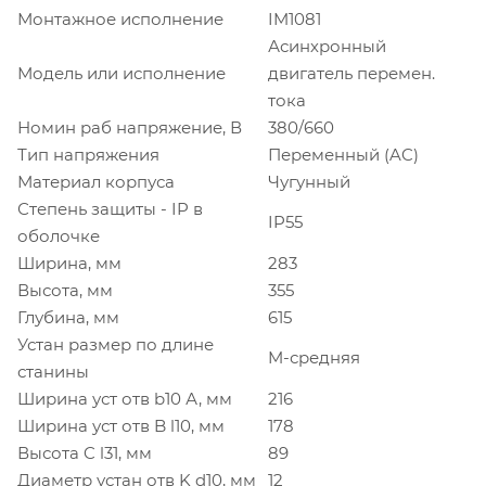
Монтажное исполнение
IM1081
Асинхронный
Модель или исполнение
двигатель перемен.
тока
Номин раб напряжение, В
380/660
Тип напряжения
Переменный (AC)
Материал корпуса
Чугунный
Степень защиты - IP в
IP55
оболочке
Ширина, мм
283
Высота, мм
355
Глубина, мм
615
Устан размер по длине
M-средняя
станины
Ширина уст отв b10 А, мм
216
Ширина уст отв B l10, мм
178
Высота C l31, мм
89
Диаметр устан отв K d10, мм
12