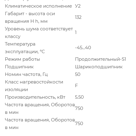
Климатическое исполнение
У2
Габарит - высота оси
132
вращения H h, мм
Уровень шума соответствует
1
классу
Температура
-45...40
эксплуатации, °C
Режим работы
Продолжительный-S1
Подшипник
Шарикоподшипник
Номин частота, Гц
50
Класс нагревостойкости
F
изоляции
Производительность, кВт
5.50
Частота вращения, Оборотов
750
в мин
Частота вращения, Оборотов
750
в мин