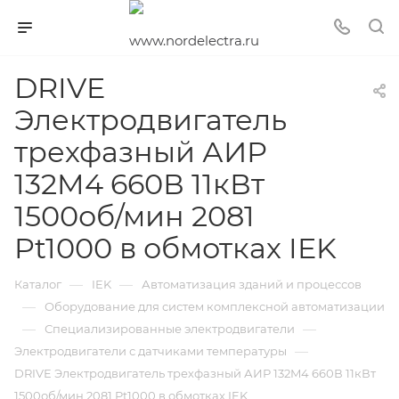
DRIVE
Электродвигатель
трехфазный АИР
132M4 660В 11кВт
1500об/мин 2081
Pt1000 в обмотках IEK
—
—
Каталог
IEK
Автоматизация зданий и процессов
—
Оборудование для систем комплексной автоматизации
—
—
Специализированные электродвигатели
—
Электродвигатели с датчиками температуры
DRIVE Электродвигатель трехфазный АИР 132M4 660В 11кВт
1500об/мин 2081 Pt1000 в обмотках IEK