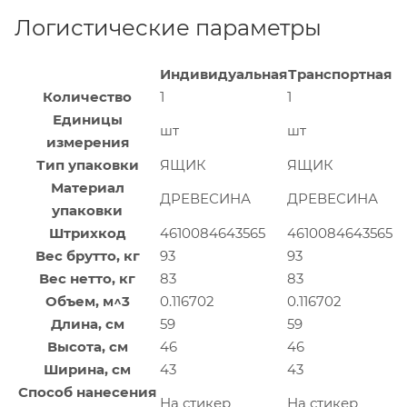
Логистические параметры
Индивидуальная
Транспортная
Количество
1
1
Единицы
шт
шт
измерения
Тип упаковки
ЯЩИК
ЯЩИК
Материал
ДРЕВЕСИНА
ДРЕВЕСИНА
упаковки
Штрихкод
4610084643565
4610084643565
Вес брутто, кг
93
93
Вес нетто, кг
83
83
Объем, м^3
0.116702
0.116702
Длина, см
59
59
Высота, см
46
46
Ширина, см
43
43
Способ нанесения
На стикер
На стикер