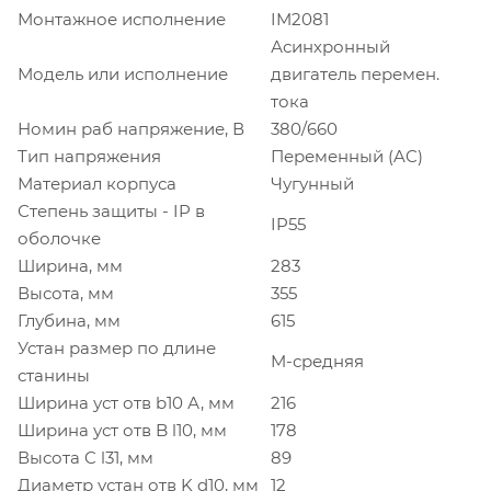
Монтажное исполнение
IM2081
Асинхронный
Модель или исполнение
двигатель перемен.
тока
Номин раб напряжение, В
380/660
Тип напряжения
Переменный (AC)
Материал корпуса
Чугунный
Степень защиты - IP в
IP55
оболочке
Ширина, мм
283
Высота, мм
355
Глубина, мм
615
Устан размер по длине
M-средняя
станины
Ширина уст отв b10 А, мм
216
Ширина уст отв B l10, мм
178
Высота C l31, мм
89
Диаметр устан отв K d10, мм
12