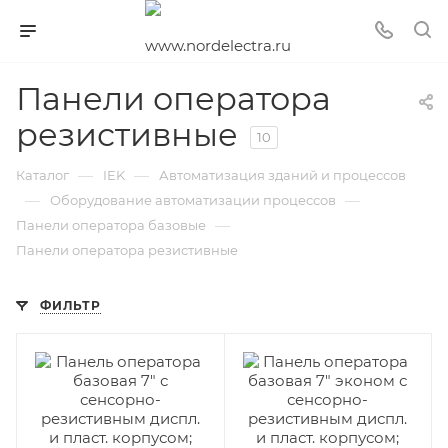
Панели оператора
резистивные
10
—
—
Каталог
IEK
Автоматизация зданий и процессов
—
—
Оборудование автоматизации процессов
—
Панели оператора базовые
Панели оператора резистивные
ФИЛЬТР