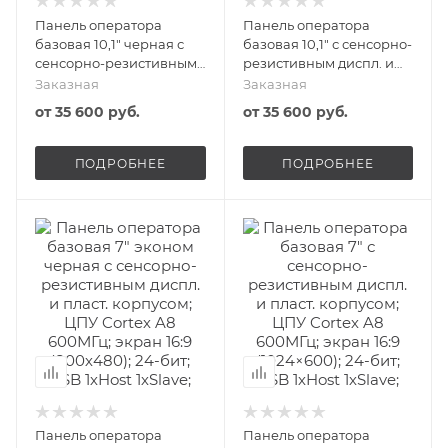
Панель оператора
Панель оператора
базовая 10,1" черная с
базовая 10,1" с сенсорно-
сенсорно-резистивным
резистивным диспл. и
диспл. и пласт.
пласт. корпусом; ЦПУ
Заказная
Заказная
корпусом; ЦПУ Corteх A8
Corteх A8 600МГц; экран
от
35 600 руб.
от
35 600 руб.
600МГц; экран 16:9
16:9 (1024×600); 24-бит;
(1024×600); 24-бит; USB
USB 1хHost 1хSlave;
1хHost 1хSlave;
1хRS485/232/422 1хRS232;
ПОДРОБНЕЕ
ПОДРОБНЕЕ
1хRS485/232/422 1хRS232;
24В DC start ONI
24В DC start ONI
Панель оператора
Панель оператора