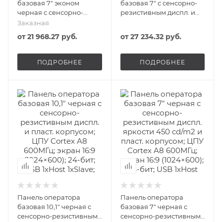
базовая 7" эконом
базовая 7" с сенсорно-
черная с сенсорно-
резистивным диспл. и
резистивным диспл. и
пласт. корпусом; ЦПУ
Заказная
пласт. корпусом; ЦПУ
Corteх A8 600МГц; экран
от
21 968.27 руб.
от
27 234.32 руб.
Corteх A8 600МГц; экран
16:9 (1024×600); 24-бит;
16:9 (800х480); 24-бит;
USB 1хHost 1хSlave;
USB 1хHost 1хSlave;
2хRS485/232/422 1хRS485;
ПОДРОБНЕЕ
ПОДРОБНЕЕ
1хRS485/232/422 1хRS232;
1хEthernet; 24В DC start
24В DC start ONI
ONI
Панель оператора
Панель оператора
базовая 10,1" черная с
базовая 7" черная с
сенсорно-резистивным
сенсорно-резистивным