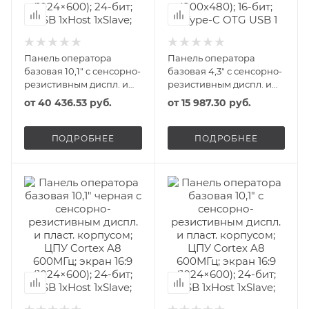
Панель оператора
Панель оператора
базовая 10,1" с сенсорно-
базовая 4,3" с сенсорно-
резистивным диспл. и
резистивным диспл. и
пласт. корпусом; ЦПУ
пласт. корпусом; ЦПУ
от
40 436.53 руб.
от
15 987.30 руб.
Corteх A8 600МГц; экран
ALLWIN F1C200S; экран
16:9 (1024×600); 24-бит;
16:9 (800х480); 16-бит;
USB 1хHost 1хSlave;
1хType-C OTG USB 1 USB
ПОДРОБНЕЕ
ПОДРОБНЕЕ
1хRS485/232/422 1хRS485
Slave Port/U-disk;
1хRS232 1хEthernet; 24В
1хRS485/232/422 1хRS232;
DC start ONI
24В DC lite ONI