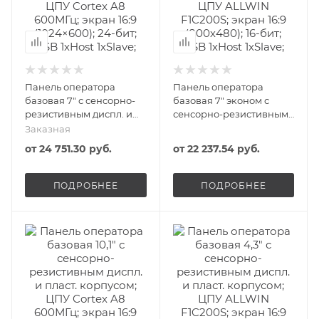
Панель оператора
Панель оператора
базовая 7" с сенсорно-
базовая 7" эконом с
резистивным диспл. и
сенсорно-резистивным
пласт. корпусом; ЦПУ
диспл. и пласт.
Заказная
Corteх A8 600МГц; экран
корпусом; ЦПУ ALLWIN
от
24 751.30 руб.
от
22 237.54 руб.
16:9 (1024×600); 24-бит;
F1C200S; экран 16:9
USB 1хHost 1хSlave;
(800х480); 16-бит; USB
2хRS485/232/422 1хRS485;
1хHost 1хSlave;
ПОДРОБНЕЕ
ПОДРОБНЕЕ
24В DC start ONI
RS485/232/422; 24В DC
lite ONI