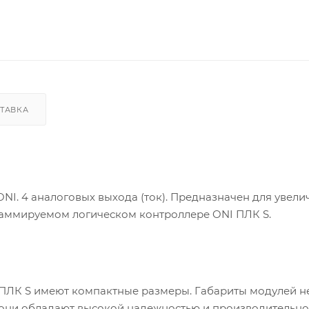
ТАВКА
I. 4 аналоговых выхода (ток). Предназначен для увели
раммируемом логическом контроллере ONI ПЛК S.
ЛК S имеют компактные размеры. Габариты модулей н
ь, они обладают высокой надежностью и производительн