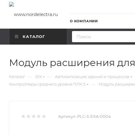
О КОМПАНИИ
КАТАЛОГ
Модуль расширения для 
—
—
Каталог
IEK
Автоматизация зданий и процессов
—
Контроллеры среднего уровня ПЛК S
Модуль расширени
Артикул:
PLC-S-EXA-0004