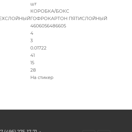
шт
КОРОБКА/БОКС
РЕХСЛОЙНЫЙ
ГОФРОКАРТОН ПЯТИСЛОЙНЫЙ
4606056486605
4
3
0.01722
41
15
28
На стикер
7 (495) 275-17-71