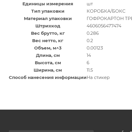
Единицы измерения
шт
Тип упаковки
КОРОБКА/БОКС
Материал упаковки
ГОФРОКАРТОН Т
Штрихкод
4606056477474
Вес брутто, кг
0.286
Вес нетто, кг
0.2
Объем, м^3
0.00123
Длина, см
14
Высота, см
6
Ширина, см
11.5
Способ нанесения информации
На стикер
+