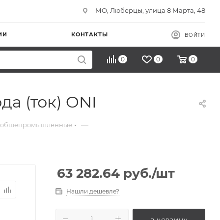
МО, Люберцы, улица 8 Марта, 48
ИИ
КОНТАКТЫ
ВОЙТИ
0
0
0
а (ток) ONI
—
ы общепромышленные
63 282.64
руб.
/шт
Нашли дешевле?