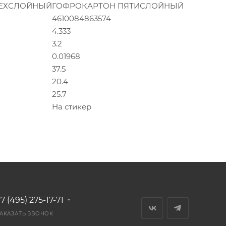
РЕХСЛОЙНЫЙ
ГОФРОКАРТОН ПЯТИСЛОЙНЫЙ
4610084863574
4.333
3.2
0.01968
37.5
20.4
25.7
На стикер
7 (495) 275-17-71
АКАЗАТЬ ЗВОНОК