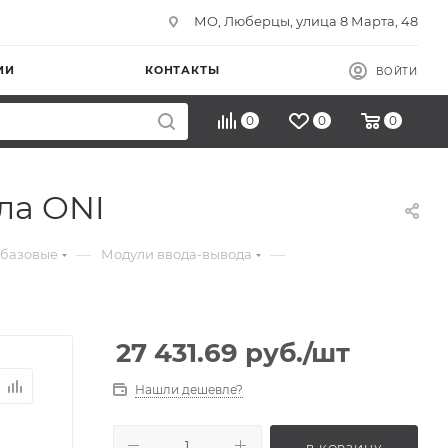
МО, Люберцы, улица 8 Марта, 48
ИИ
КОНТАКТЫ
ВОЙТИ
0
0
0
ла ONI
—
—
 базовые
Модули ввода-вывода
27 431.69
руб.
/шт
Нашли дешевле?