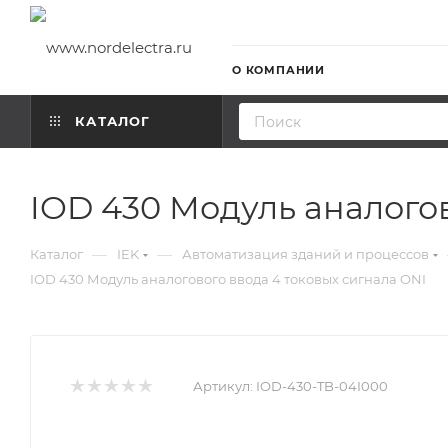
О КОМПАНИИ
КАТАЛОГ
IOD 430 Модуль аналогов
—
—
Каталог
IEK
Автоматизация зданий и процессов
IOD 430 Модуль аналогового ввода 4 токовых сигнала ONI
Артикул:
IOD-430-TB-04I000