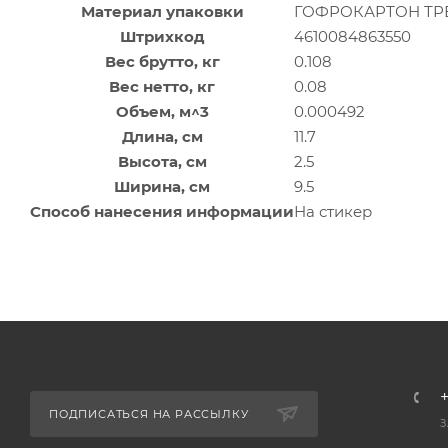
Материал упаковки
ГОФРОКАРТОН Т
Штрихкод
4610084863550
Вес брутто, кг
0.108
Вес нетто, кг
0.08
Объем, м^3
0.000492
Длина, см
11.7
Высота, см
2.5
Ширина, см
9.5
Способ нанесения информации
На стикер
+
ПОДПИСАТЬСЯ НА РАССЫЛКУ
З