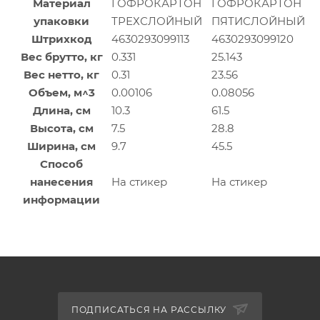
Материал
ГОФРОКАРТОН
ГОФРОКАРТОН
упаковки
ТРЕХСЛОЙНЫЙ
ПЯТИСЛОЙНЫЙ
Штрихкод
4630293099113
4630293099120
Вес брутто, кг
0.331
25.143
Вес нетто, кг
0.31
23.56
Объем, м^3
0.00106
0.08056
Длина, см
10.3
61.5
Высота, см
7.5
28.8
Ширина, см
9.7
45.5
Способ
нанесения
На стикер
На стикер
информации
ПОДПИСАТЬСЯ НА РАССЫЛКУ