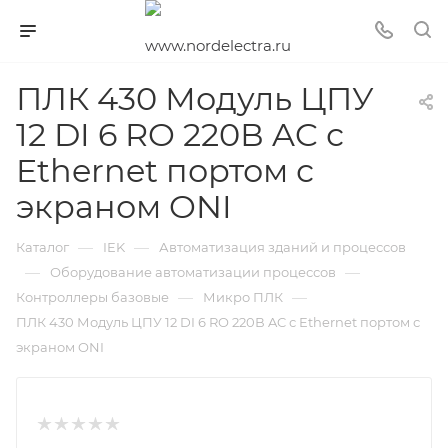
ПЛК 430 Модуль ЦПУ
12 DI 6 RO 220В AC с
Ethernet портом с
экраном ONI
—
—
Каталог
IEK
Автоматизация зданий и процессов
—
—
Оборудование автоматизации процессов
—
—
Контроллеры базовые
Микро ПЛК
ПЛК 430 Модуль ЦПУ 12 DI 6 RO 220В AC с Ethernet портом с
экраном ONI