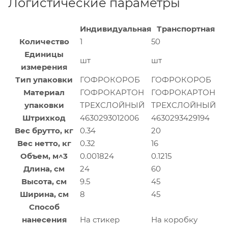
Логистические параметры
Индивидуальная
Транспортная
Количество
1
50
Единицы
шт
шт
измерения
Тип упаковки
ГОФРОКОРОБ
ГОФРОКОРОБ
Материал
ГОФРОКАРТОН
ГОФРОКАРТОН
упаковки
ТРЕХСЛОЙНЫЙ
ТРЕХСЛОЙНЫЙ
Штрихкод
4630293012006
4630293429194
Вес брутто, кг
0.34
20
Вес нетто, кг
0.32
16
Объем, м^3
0.001824
0.1215
Длина, см
24
60
Высота, см
9.5
45
Ширина, см
8
45
Способ
нанесения
На стикер
На коробку