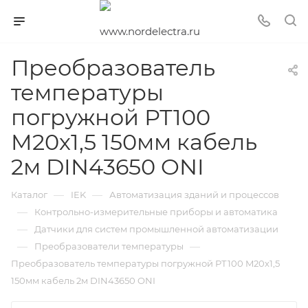
Преобразователь
температуры
погружной РТ100
M20х1,5 150мм кабель
2м DIN43650 ONI
—
—
Каталог
IEK
Автоматизация зданий и процессов
—
Контрольно-измерительные приборы и автоматика
—
Датчики для систем промышленной автоматизации
—
—
Преобразователи температуры
Преобразователь температуры погружной РТ100 M20х1,5
150мм кабель 2м DIN43650 ONI