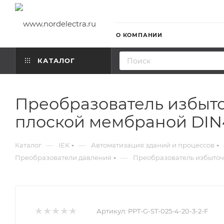
О КОМПАНИИ
КАТАЛОГ
Преобразователь избыто
плоской мембраной DIN
—
—
Каталог
IEK
Автоматизация зданий и процессов
—
Преобразователи давления
Преобразователь избыточн
Артикул:
PPT-G-ST-025-4-20-3-2-F