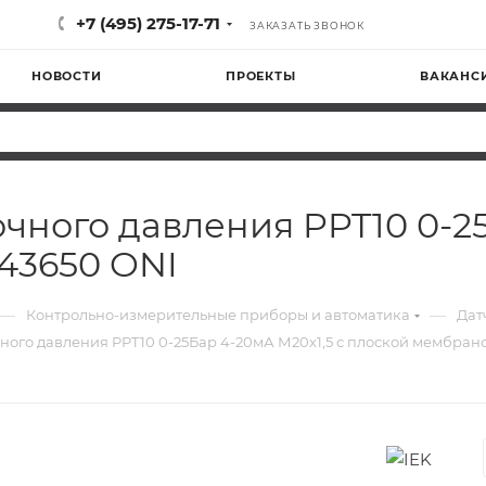
+7 (495) 275-17-71
ЗАКАЗАТЬ ЗВОНОК
НОВОСТИ
ПРОЕКТЫ
ВАКАНС
чного давления PPT10 0-25
43650 ONI
—
—
Контрольно-измерительные приборы и автоматика
Дат
ого давления PPT10 0-25Бар 4-20мА М20х1,5 с плоской мембран