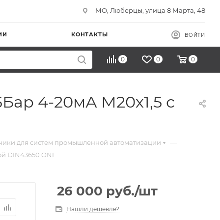
МО, Люберцы, улица 8 Марта, 48
ИИ
КОНТАКТЫ
ВОЙТИ
0
0
0
Бар 4-20мА М20х1,5 с
—
чики для систем промышленной автоматизации
ой DIN43650 ONI
26 000
руб.
/шт
Нашли дешевле?