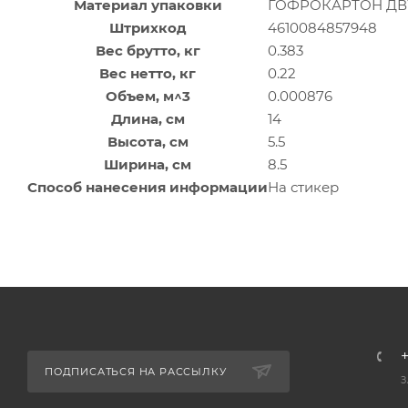
Материал упаковки
ГОФРОКАРТОН Д
Штрихкод
4610084857948
Вес брутто, кг
0.383
Вес нетто, кг
0.22
Объем, м^3
0.000876
Длина, см
14
Высота, см
5.5
Ширина, см
8.5
Способ нанесения информации
На стикер
+
ПОДПИСАТЬСЯ НА РАССЫЛКУ
З