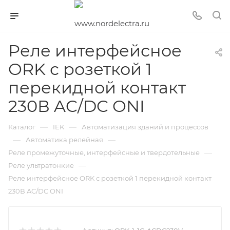
Реле интерфейсное
ORK с розеткой 1
перекидной контакт
230В AC/DC ONI
—
—
Каталог
IEK
Автоматизация зданий и процессов
—
—
Автоматика релейная
—
Реле промежуточные, интерфейсные и твердотельные
—
Реле ультратонкие
Реле интерфейсное ORK с розеткой 1 перекидной контакт
230В AC/DC ONI