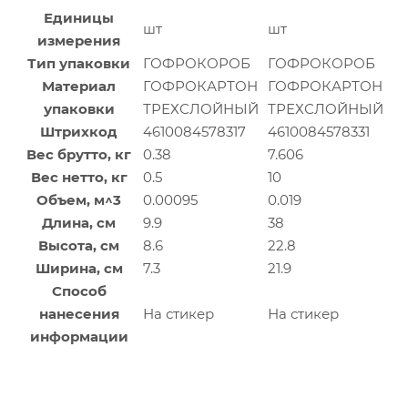
Единицы
шт
шт
измерения
Тип упаковки
ГОФРОКОРОБ
ГОФРОКОРОБ
Материал
ГОФРОКАРТОН
ГОФРОКАРТОН
упаковки
ТРЕХСЛОЙНЫЙ
ТРЕХСЛОЙНЫЙ
Штрихкод
4610084578317
4610084578331
Вес брутто, кг
0.38
7.606
Вес нетто, кг
0.5
10
Объем, м^3
0.00095
0.019
Длина, см
9.9
38
Высота, см
8.6
22.8
Ширина, см
7.3
21.9
Способ
нанесения
На стикер
На стикер
информации