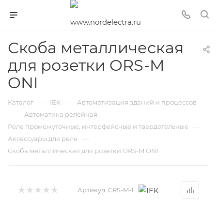
Скоба металлическая
для розетки ORS-M
ONI
—
—
Каталог
IEK
Автоматизация зданий и процессов
—
—
Автоматика релейная
—
Реле промежуточные, интерфейсные и твердотельные
—
Аксессуары для реле
Скоба металлическая для розетки ORS-M ONI
Артикул:
CRS-M-1