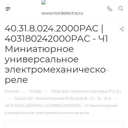
40.31.8.024.2000PAC |
403180242000PAC - Ч1
Миниатюрное
универсальное
электромеханическое
реле
—
—
Каталог
Finder
Реле для печатного монтажа (P.C.B.)
—
—
Серия 40 - Миниатюрные PCB реле 8 - 10 - 12 - 16 A
40.31.8.024.2000PAC | 403180242000PAC - Ч1 Миниатюрное
универсальное электромеханическое реле