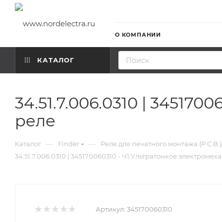
О КОМПАНИИ
КАТАЛОГ
34.51.7.006.0310 | 34517
реле
—
—
Каталог
Finder
Реле для печатного монтажа (P.C.B.)
34.51.7.006.0310 | 345170060310 - Ч1 Ультратонкое электроме
Артикул:
345170060310