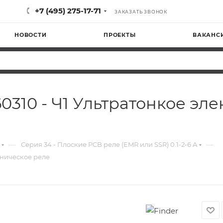
+7 (495) 275-17-71
ЗАКАЗАТЬ ЗВОНОК
НОВОСТИ
ПРОЕКТЫ
ВАКАНС
0060310 - Ч1 Ультратонкое 
—
—
Серия 34 - Плоские PCB реле (EMR или SSR) 0.1-2-6 A
ханическое реле