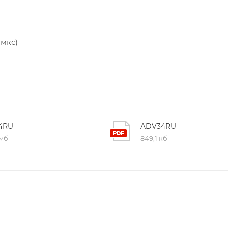
 мкс)
4RU
ADV34RU
 мб
849,1 кб