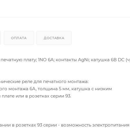
ОПЛАТА
ДОСТАВКА
чатную плату; 1NO 6A; контакты AgNi; катушка 6В DC (чу
анические реле для печатного монтажа:
ого монтажа 6А, толщина 5 мм, катушка с низким
плате или в розетках серии 93.
вании в розетках 93 серии - возможность электропитания