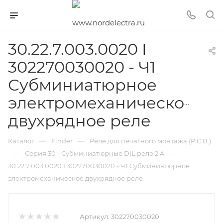
30.22.7.003.0020 I
302270030020 - Ч1
Субминиатюрное
электромеханическое
двухрядное реле
—
—
Каталог
Finder
Реле для печатного монтажа (P.C.B.)
—
—
Серия 30 - Субминиатюрные DIL реле 2 A
30.22.7.003.0020 I 302270030020 - Ч1 Субминиатюрное
электромеханическое двухрядное реле
Артикул:
302270030020